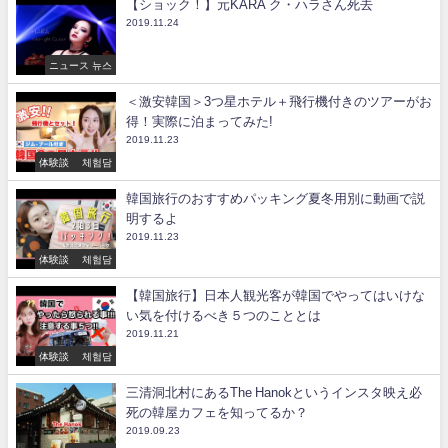
【ショック！】元KARA ク・ハラさん死去
2019.11.24
ニュース 뉴스
＜激安韓国＞3つ星ホテル＋飛行機付きのツアーがお
得！実際に泊まってみた!
2019.11.23
体験談 체험담
韓国旅行のおすすめパッキング夏冬用別に動画で説
明するよ
2019.11.23
体験談 체험담
【韓国旅行】日本人観光客が韓国でやってはいけな
い気を付けるべき５つのこととは
2019.11.21
体験談 체험담
三清洞北村にあるThe Hanokというインスタ映え必
死の韓屋カフェを知ってるか？
2019.09.23