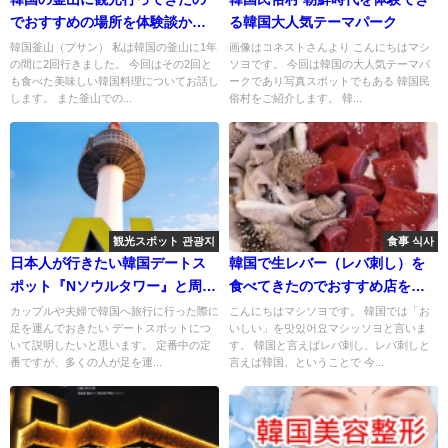
でおすすめの場所を体験談から
る韓国大人気テーマパーク
教える
韓国釜山（プサン） 私は韓国の釜山に1年
画像はコネストさんより こんにちはマシ
の間に2回行きました。 今回はその2回と
ソヨです。 今回は韓国の大人気テーマパ
も食べた美味しい韓国料理についてお話し
ークであり写真スポットでもある 韓国民
します。 また釜山での...
俗村をご紹介します。 韓...
観光スポット 관광지
食事 식사
日本人が行きたい韓国デートス
韓国で生レバー（レバ刺し）を
ポット『Nソウルタワー』と周辺
食べてきたのでおすすめ店を教
情報
えます～みんなの評判
カップルや夫婦で韓国へ旅行に行った際に
こんにちはマシソヨです。 韓国では「お
足を運んでおきたい デートスポットにつ
いしい」を맛있어요マシッソヨと言いま
いて説明したいと思います。 定番中の定
す。 韓国と言えばレバ刺し、レバ刺しと
番ですが、多くの人が足を運...
言えば韓国、ということで 今...