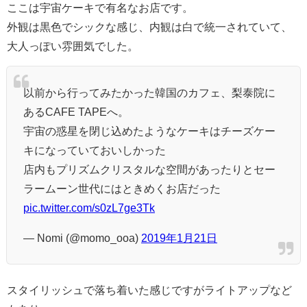
ここは宇宙ケーキで有名なお店です。
外観は黒色でシックな感じ、内観は白で統一されていて、
大人っぽい雰囲気でした。
以前から行ってみたかった韓国のカフェ、梨泰院に
あるCAFE TAPEへ。
宇宙の惑星を閉じ込めたようなケーキはチーズケー
キになっていておいしかった
店内もプリズムクリスタルな空間があったりとセー
ラームーン世代にはときめくお店だった
pic.twitter.com/s0zL7ge3Tk
— Nomi (@momo_ooa)
2019年1月21日
スタイリッシュで落ち着いた感じですがライトアップなど