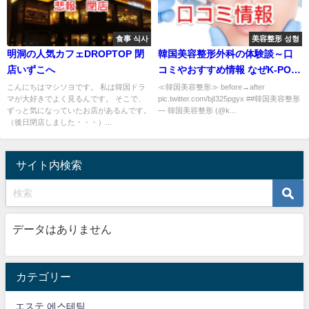
食事 식사
美容整形 성형
明洞の人気カフェDROPTOP 閉
韓国美容整形外科の体験談～口
店いずこへ
コミやおすすめ情報 なぜK-POP
アイドルは美人なのか？
こんにちはマシソヨです。 私は韓国ドラ
≪韓国美容整形≫ before→after
マが大好きでよく見るんです。 そこで、
pic.twitter.com/bjI325pgyx ##韓国美容整形
ずっと気になっていたお店があるんです。
— 韓国美容整形 (@k...
（後日閉店しました・・・）...
サイト内検索
データはありません
カテゴリー
エステ 에스테틱