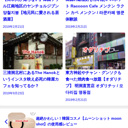
ル江南地区のヤンチョルジブン
ト Raccoon Cafe メンクン ラク
양철지붕【地元民に愛される居
ン カペ メンクン / 라쿤카페 맹쿤
酒屋】
体験談
2019年2月21日
2019年2月21日
三清洞北村にあるThe Hanokと
東方神起やチャン・グンソクも
いうインスタ映え必死の韓屋カ
食べた焼肉食べ放題【オダリチ
フェを知ってるか？
プ】 明洞直営店 オダリチッ / 오
다리집 명동점
2019年9月23日
2019年2月21日
超絶かわしい！韓国コスメ【ムーンショット moon
shot】の使用感レビュー