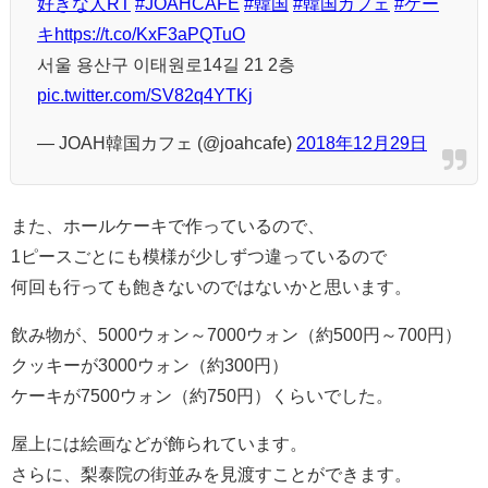
好きな人RT
#JOAHCAFE
#韓国
#韓国カフェ
#ケー
キ
https://t.co/KxF3aPQTuO
서울 용산구 이태원로14길 21 2층
pic.twitter.com/SV82q4YTKj
— JOAH韓国カフェ (@joahcafe)
2018年12月29日
また、ホールケーキで作っているので、
1ピースごとにも模様が少しずつ違っているので
何回も行っても飽きないのではないかと思います。
飲み物が、5000ウォン～7000ウォン（約500円～700円）
クッキーが3000ウォン（約300円）
ケーキが7500ウォン（約750円）くらいでした。
屋上には絵画などが飾られています。
さらに、梨泰院の街並みを見渡すことができます。