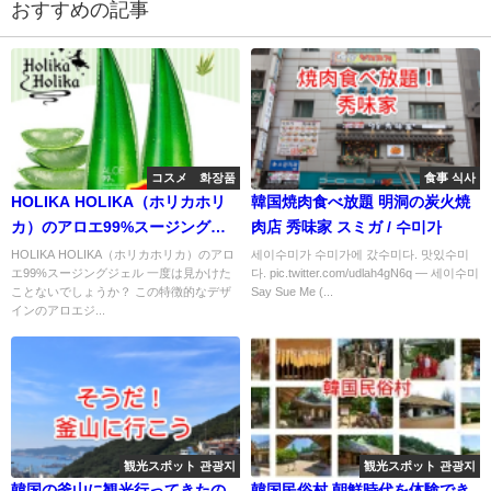
おすすめの記事
コスメ 화장품
食事 식사
HOLIKA HOLIKA（ホリカホリ
韓国焼肉食べ放題 明洞の炭火焼
カ）のアロエ99%スージングジ
肉店 秀味家 スミガ / 수미가
ェルの体験談レビューをまとめ
HOLIKA HOLIKA（ホリカホリカ）のアロ
세이수미가 수미가에 갔수미다. 맛있수미
エ99%スージングジェル 一度は見かけた
다. pic.twitter.com/udlah4gN6q — 세이수미
てみました【思ったよりアロ
ことないでしょうか？ この特徴的なデザ
Say Sue Me (...
エ】
インのアロエジ...
観光スポット 관광지
観光スポット 관광지
韓国の釜山に観光行ってきたの
韓国民俗村 朝鮮時代を体験でき