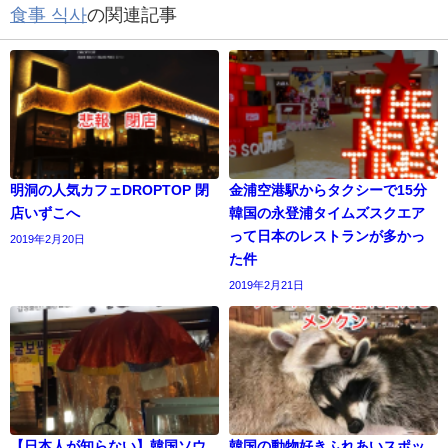
食事 식사
の関連記事
明洞の人気カフェDROPTOP 閉
金浦空港駅からタクシーで15分
店いずこへ
韓国の永登浦タイムズスクエア
って日本のレストランが多かっ
2019年2月20日
た件
2019年2月21日
【日本人が知らない】韓国ソウ
韓国の動物好きふれあいスポッ