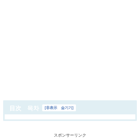
目次 목차
[
非表示 숨기기
]
スポンサーリンク