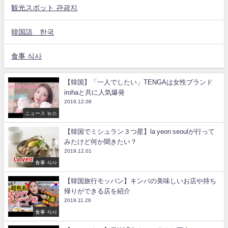
観光スポット 관광지
韓国語 한국
食事 식사
【韓国】「一人でしたい」TENGAは女性ブランド
irohaと共に人気爆発
2019.12.08
ニュース 뉴스
【韓国でミシュラン３つ星】la yeon seoulが行って
みたけど何か聞きたい？
2019.12.01
食事 식사
【韓国旅行モッパン】キンパの美味しいお店や持ち
帰りができる店を紹介
2019.11.26
食事 식사