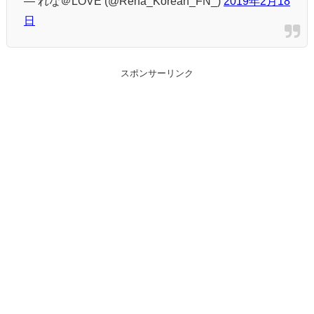
— れな＠LOVE (@Rena_Korean_FN_)
2019年2月18
日
スポンサーリンク