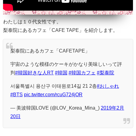
わたしは１０代女性です。
梨泰院にあるカフェ「CAFE TAPE」を紹介します。
梨泰院にあるカフェ「CAFETAPE」
宇宙のような模様のケーキがかなり美味しいって評
判
#韓国好きな人RT
#韓国
#韓国カフェ
#梨泰院
서울특별시 용산구 이태원로14길 21 2층
#おしゃれ
#BTS
pic.twitter.com/rcuG724jOR
— 美波韓国LOVE (@LOV_Korea_Mina_)
2019年2月
20日